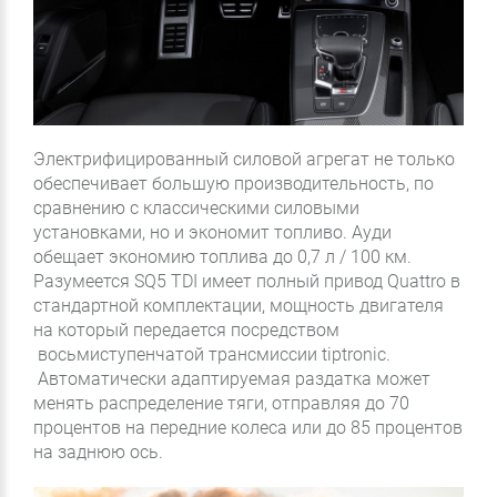
Электрифицированный силовой агрегат не только
обеспечивает большую производительность, по
сравнению с классическими силовыми
установками, но и экономит топливо. Ауди
обещает экономию топлива до 0,7 л / 100 км.
Разумеется SQ5 TDI имеет полный привод Quattro в
стандартной комплектации, мощность двигателя
на который передается посредством
восьмиступенчатой трансмиссии tiptronic.
Автоматически адаптируемая раздатка может
менять распределение тяги, отправляя до 70
процентов на передние колеса или до 85 процентов
на заднюю ось.