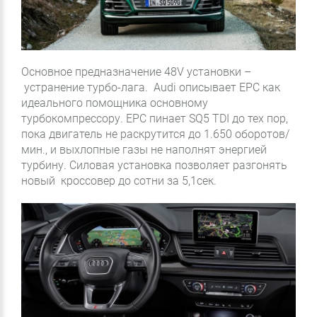
Основное предназначение 48V установки –
устранение турбо-лага. Audi описывает EPC как
идеального помощника основному
турбокомпрессору. EPC пинает SQ5 TDI до тех пор,
пока двигатель не раскрутится до 1.650 оборотов/
мин., и выхлопные газы не наполнят энергией
турбину. Силовая установка позволяет разгонять
новый кроссовер до сотни за 5,1сек.