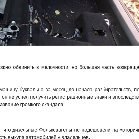
ожно обвинить в мелочности, но большая часть возвращ
машину буквально за месяц до начала разбирательств, п
и он не успел получить регистрационные знаки и впоследст
азвание громкого скандала.
, что дизельные Фольксвагены не подешевели на «вторич
сть выкупа автомобилей у владельцев.