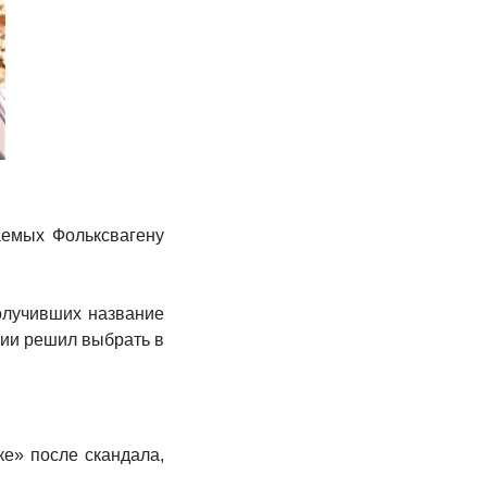
аемых Фольксвагену
олучивших название
вии решил выбрать в
ке» после скандала,