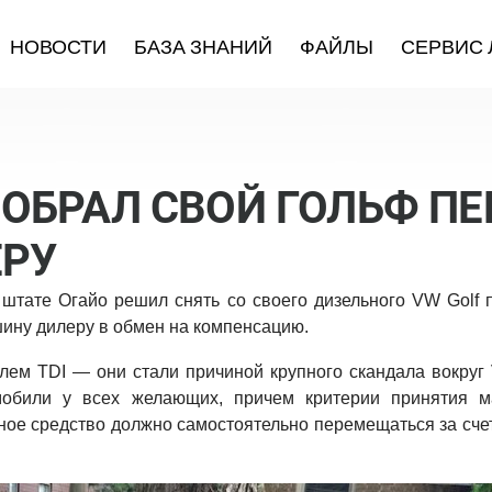
НОВОСТИ
БАЗА ЗНАНИЙ
ФАЙЛЫ
СЕРВИС 
ОБРАЛ СВОЙ ГОЛЬФ ПЕ
ЕРУ
штате Огайо решил снять со своего дизельного VW Golf п
шину дилеру в обмен на компенсацию.
елем TDI — они стали причиной крупного скандала вокру
мобили у всех желающих, причем критерии принятия 
ое средство должно самостоятельно перемещаться за сче