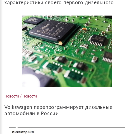
характеристики своего первого дизельного
кроссовера Дизельный Bentayga
Под капотом кроссовера Bentley Bentayaga поселили
используемую ранее на Audi SQ7 V-образную восьмерку с
трехступенчатым наддувом. Бороться с эффектом "турбоямы"
на низких оборотах будет компрессор с ...
Новости / Новости
Volkswagen перепрограммирует дизельные
автомобили в России
Компания «Фольксваген Груп Рус» объявила о начале
кампании по обновлению программного обеспечения (ПО)