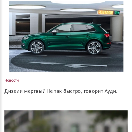
Cadillac запустит производство совершенно нового дизельного
двигателя к концу 2019 года, сообщил вице-президент Cadillac
по Европе, России, и Ближнему Востоку - Феликс Веллер.
Новым дизелем будут о...
Новости
Дизели мертвы? Не так быстро, говорит Ауди.
Продажи в Европе дизельных автомобилей в последние годы
сильно пострадали после скандалов с занижением
фактических данных по выбросам Volkswagen Group, но
потребители, тем не менее проявляют значитель...