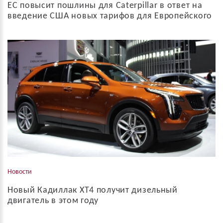
ЕС повысит пошлины для Caterpillar в ответ на
введение США новых тарифов для Европейского
автомобильного сектора
Caterpillar будет одной из компаний, продукция которых может
быть обложена дополнительными пошлинами в Евросоюзе, в
ответ на повышение Дональдом Трампом ввозных тарифов на
европейские автомобили, сооб...
Новости
Новый Кадиллак XT4 получит дизельный
двигатель в этом году