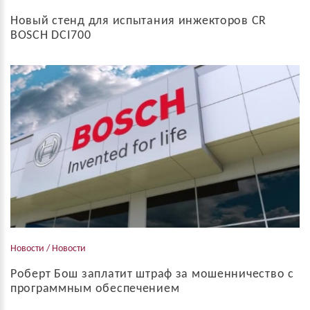
Новый стенд для испытания инжекторов CR
BOSCH DCI700
В июле Роберт Бош предоставил дилерам более подробную
информацию о новом стенде для тестирования инжекторов CR
-DCI700 (Diesel Component Injector), который должен поступить
в продажу в сентябре ...
Новости / Новости
Роберт Бош заплатит штраф за мошенничество с
программным обеспечением