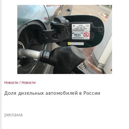
Роберт Бош GMBH согласилась заплатить штраф, в размере 90
миллионов евро, за упущения в надзорных обязанностях,
которые позволили автопроизводителям заниматься
мошенничеством с выбросами, за...
Новости / Новости
Доля дизельных автомобилей в России
В начале апреля статистическое агентство Автостат
опубликовало данные о количестве легковых автомобилей с
реклама
дизельными двигателями в России. По состоянию на начало
2019 на дорогах России эксплуатируе...